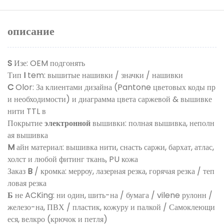
описание
S
Изе: OEM подгонять
Тип
I
tem: вышитые нашивки / значки / нашивки
C
Olor: За клиентами дизайна (Pantone цветовых коды пр
и необходимости) и диаграмма цвета саржевой & вышивке
нити TTL в
Покрытие
электронной
вышивки: полная вышивка, неполн
ая вышивка
M
айн материал: вышивка нити, снасть саржи, бархат, атлас,
холст и любой фитинг ткань, PU кожа
Заказ
B
/ кромка: мерроу, лазерная резка, горячая резка / теп
ловая резка
Б
не ACKing: ни один, шить-на / бумага / vilene рулонн /
железо-на, ПВХ / пластик, кожуру и палкой / Самоклеющи
еся, велкро (крючок и петля)