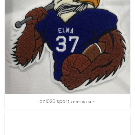
cnl026 sport синель патч