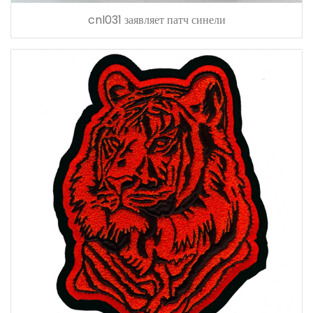
cnl031 заявляет патч синели