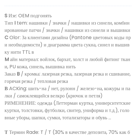
S
Изе: OEM подгонять
Тип
I
tem: нашивки / значки / нашивки из синели, комбин
ированные патчи / значки / нашивки из синели и вышивки
C
Olor: За клиентами дизайна (Pantone цветовых коды пр
и необходимости) и диаграмма цвета сукна, синел и вышив
ку нити TTL в
M
айн материал: войлок, бархат, холст и любой фитинг ткан
и, PU кожа, синель, вышивка нить
Заказ
B
/ кромка: лазерная резка, лазерная резка и сшивание,
горячая резка / тепловая резка
В
ACKing: шить-на / нет, рулонн / железо-на, кожуры и па
лки / самоклеящийся велкро (крючок и петля)
РИМЕНЕНИЕ: одежда (Леттерман куртка, университетские
куртки, толстовки, футболки, свитер, униформа и т.д.), голо
вные уборы, шапки, сумки, тотализаторы и обувь ...
Т
Термин Rade: T / T (30% в качестве депозита, 70% как б