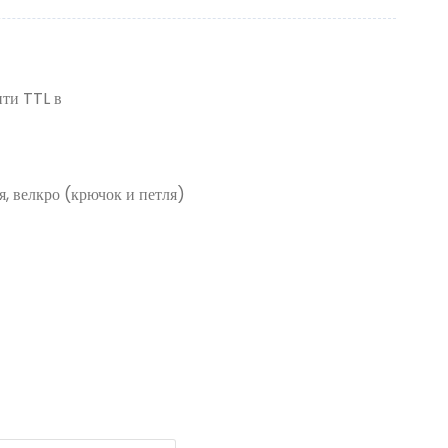
ити TTL в
, велкро (крючок и петля)