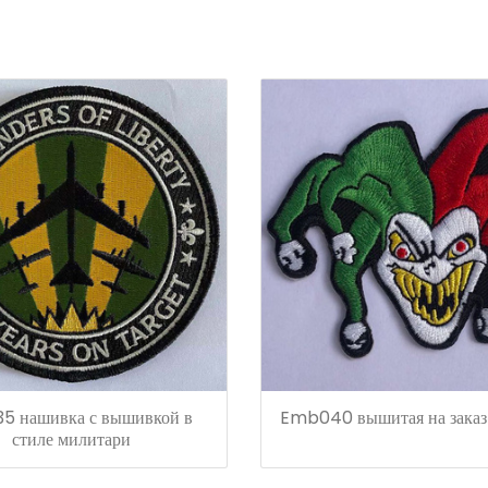
 нашивка с вышивкой в ​​
Emb040 вышитая на заказ
стиле милитари