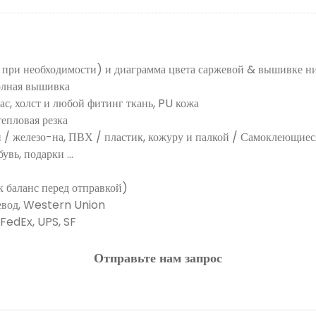
 при необходимости) и диаграмма цвета саржевой & вышивке н
олная вышивка
лас, холст и любой фитинг ткань, PU кожа
тепловая резка
н / железо-на, ПВХ / пластик, кожуру и палкой / Самоклеющиеся
ь, подарки ...
к баланс перед отправкой)
евод, Western Union
 FedEx, UPS, SF
Отправьте нам запрос