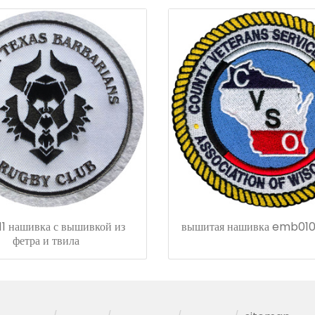
1 нашивка с вышивкой из
вышитая нашивка emb010 
фетра и твила