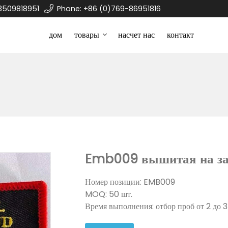
3509818951
Phone: +86 (0)769-86951816
дом
товары
насчет нас
контакт
Emb009 вышитая на за
Номер позиции: EMB009
MOQ: 50 шт.
Время выполнения: отбор проб от 2 до 3 