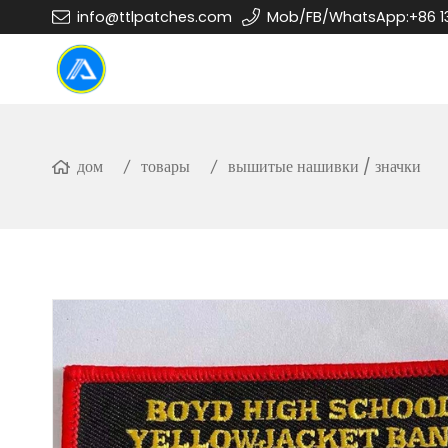
info@ttlpatches.com
Mob/FB/WhatsApp:+86 1
дом
товары
вышитые нашивки / значки