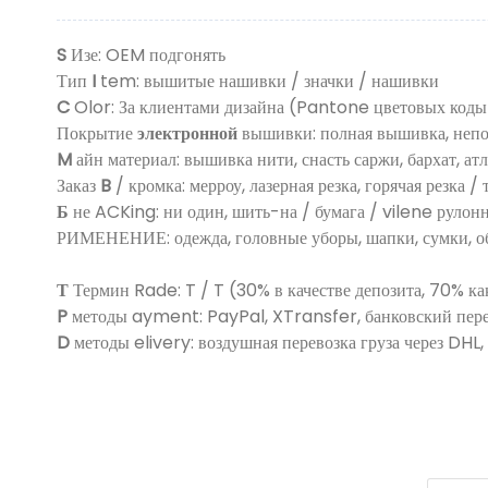
S
Изе: OEM подгонять
Тип
I
tem: вышитые нашивки / значки / нашивки
C
Olor: За клиентами дизайна (Pantone цветовых коды
Покрытие
электронной
вышивки: полная вышивка, неп
M
айн материал: вышивка нити, снасть саржи, бархат, ат
Заказ
B
/ кромка: мерроу, лазерная резка, горячая резка / 
Б
не ACKing: ни один, шить-на / бумага / vilene рулон
РИМЕНЕНИЕ: одежда, головные уборы, шапки, сумки, обув
Т
Термин Rade: T / T (30% в качестве депозита, 70% ка
P
методы ayment: PayPal, XTransfer, банковский пер
D
методы elivery: воздушная перевозка груза через DHL,