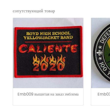
сопутствующий товар
Emb009 вышитая на заказ эмблема
Emb035