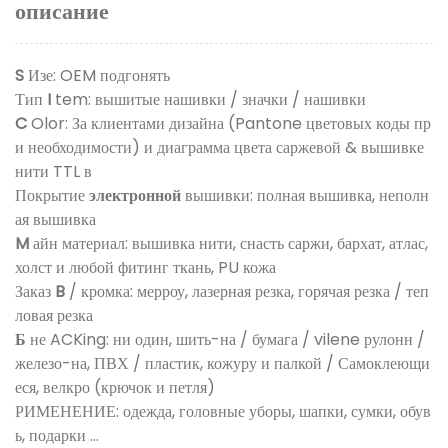
описание
S
Изе: OEM подгонять
Тип
I
tem: вышитые нашивки / значки / нашивки
C
Olor: За клиентами дизайна (Pantone цветовых коды пр
и необходимости) и диаграмма цвета саржевой & вышивке
нити TTL в
Покрытие
электронной
вышивки: полная вышивка, неполн
ая вышивка
M
айн материал: вышивка нити, снасть саржи, бархат, атлас,
холст и любой фитинг ткань, PU кожа
Заказ
B
/ кромка: мерроу, лазерная резка, горячая резка / теп
ловая резка
Б
не ACKing: ни один, шить-на / бумага / vilene рулонн /
железо-на, ПВХ / пластик, кожуру и палкой / Самоклеющи
еся, велкро (крючок и петля)
РИМЕНЕНИЕ: одежда, головные уборы, шапки, сумки, обув
ь, подарки ...