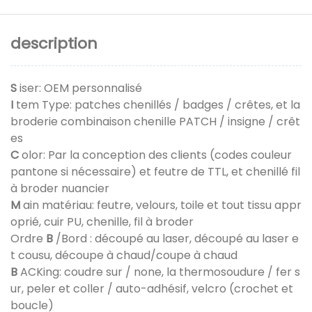
description
S
iser: OEM personnalisé
I
tem Type: patches chenillés / badges / crêtes, et la
broderie combinaison chenille PATCH / insigne / crêt
es
C
olor: Par la conception des clients (codes couleur
pantone si nécessaire) et feutre de TTL, et chenillé fil
à broder nuancier
M
ain matériau: feutre, velours, toile et tout tissu appr
oprié, cuir PU, chenille, fil à broder
Ordre
B
/Bord : découpé au laser, découpé au laser e
t cousu, découpe à chaud/coupe à chaud
B
ACKing: coudre sur / none, la thermosoudure / fer s
ur, peler et coller / auto-adhésif, velcro (crochet et
boucle)