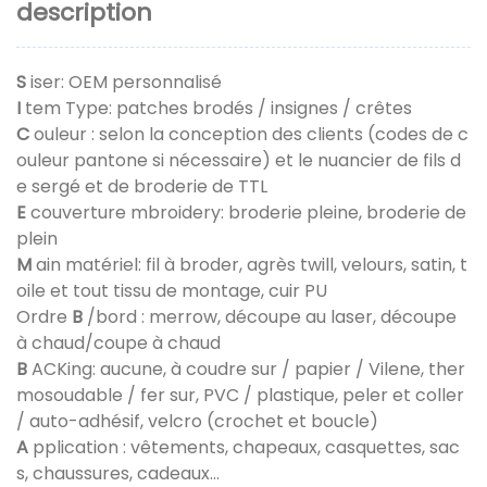
description
S
iser: OEM personnalisé
I
tem Type: patches brodés / insignes / crêtes
C
ouleur : selon la conception des clients (codes de c
ouleur pantone si nécessaire) et le nuancier de fils d
e sergé et de broderie de TTL
E
couverture mbroidery: broderie pleine, broderie de
plein
M
ain matériel: fil à broder, agrès twill, velours, satin, t
oile et tout tissu de montage, cuir PU
Ordre
B
/bord : merrow, découpe au laser, découpe
à chaud/coupe à chaud
B
ACKing: aucune, à coudre sur / papier / Vilene, ther
mosoudable / fer sur, PVC / plastique, peler et coller
/ auto-adhésif, velcro (crochet et boucle)
A
pplication : vêtements, chapeaux, casquettes, sac
s, chaussures, cadeaux...