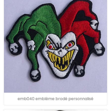
emb040 emblème brodé personnalisé