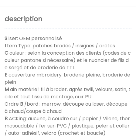
description
S
iser: OEM personnalisé
I
tem Type: patches brodés / insignes / crêtes
C
ouleur : selon la conception des clients (codes de c
ouleur pantone si nécessaire) et le nuancier de fils d
e sergé et de broderie de TTL
E
couverture mbroidery: broderie pleine, broderie de
plein
M
ain matériel: fil à broder, agrès twill, velours, satin, t
oile et tout tissu de montage, cuir PU
Ordre
B
/bord : merrow, découpe au laser, découpe
à chaud/coupe à chaud
B
ACKing: aucune, à coudre sur / papier / Vilene, ther
mosoudable / fer sur, PVC / plastique, peler et coller
/ auto-adhésif, velcro (crochet et boucle)