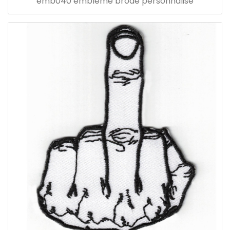
emb040 emblème brodé personnalisé