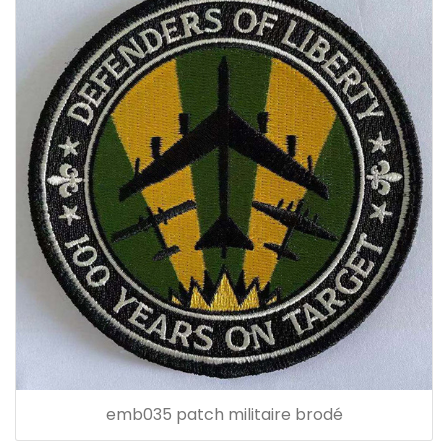
emb035 patch militaire brodé