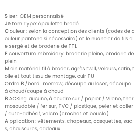
S
iser: OEM personnalisé
Je
tem Type: épaulette brodé
C
ouleur : selon la conception des clients (codes de c
ouleur pantone si nécessaire) et le nuancier de fils d
e sergé et de broderie de TTL
E
couverture mbroidery: broderie pleine, broderie de
plein
M
ain matériel: fil à broder, agrès twill, velours, satin, t
oile et tout tissu de montage, cuir PU
Ordre
B
/bord : merrow, découpe au laser, découpe
à chaud/coupe à chaud
B
ACKing: aucune, à coudre sur / papier / Vilene, ther
mosoudable / fer sur, PVC / plastique, peler et coller
/ auto-adhésif, velcro (crochet et boucle)
A
pplication : vêtements, chapeaux, casquettes, sac
s, chaussures, cadeaux...