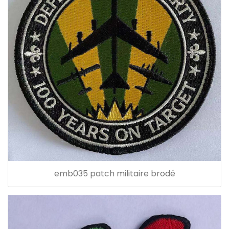
emb035 patch militaire brodé