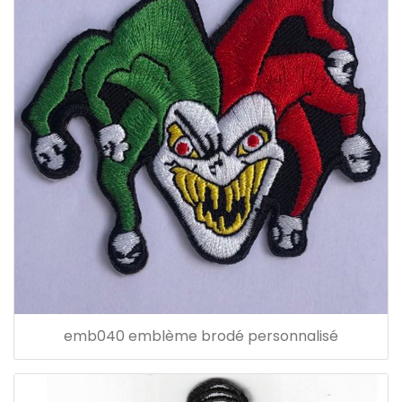
emb040 emblème brodé personnalisé