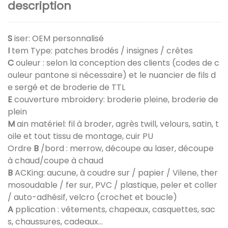
description
S
iser: OEM personnalisé
I
tem Type: patches brodés / insignes / crêtes
C
ouleur : selon la conception des clients (codes de c
ouleur pantone si nécessaire) et le nuancier de fils d
e sergé et de broderie de TTL
E
couverture mbroidery: broderie pleine, broderie de
plein
M
ain matériel: fil à broder, agrès twill, velours, satin, t
oile et tout tissu de montage, cuir PU
Ordre
B
/bord : merrow, découpe au laser, découpe
à chaud/coupe à chaud
B
ACKing: aucune, à coudre sur / papier / Vilene, ther
mosoudable / fer sur, PVC / plastique, peler et coller
/ auto-adhésif, velcro (crochet et boucle)
A
pplication : vêtements, chapeaux, casquettes, sac
s, chaussures, cadeaux...