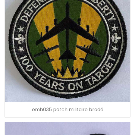
emb035 patch militaire brodé