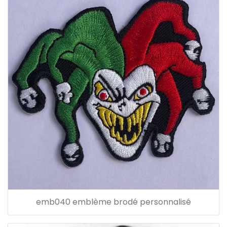
emb040 emblème brodé personnalisé